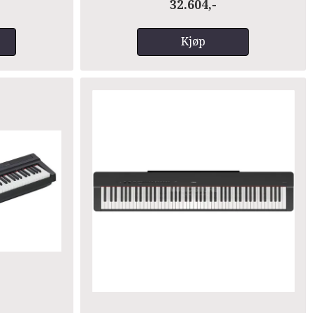
32.604,-
Kjøp