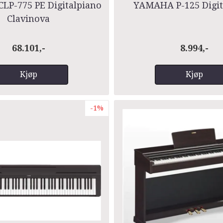
P-775 PE Digitalpiano
YAMAHA P-125 Digit
Clavinova
68.101,-
8.994,-
Kjøp
Kjøp
-1%