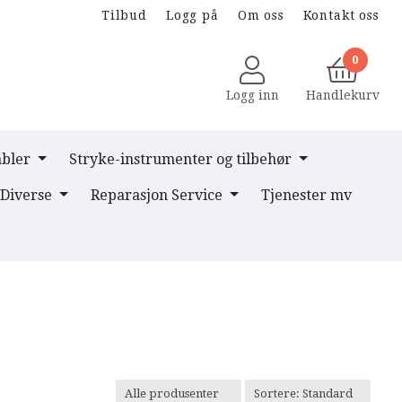
Tilbud
Logg på
Om oss
Kontakt oss
0
Logg inn
Handlekurv
abler
Stryke-instrumenter og tilbehør
Diverse
Reparasjon Service
Tjenester mv