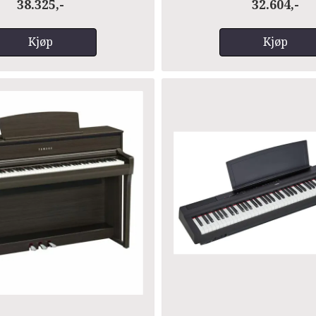
38.325,-
32.604,-
Kjøp
Kjøp