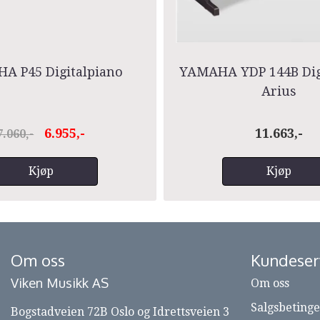
A P45 Digitalpiano
YAMAHA YDP 144B Dig
Arius
6.955,-
11.663,-
7.060,-
Kjøp
Kjøp
Om oss
Kundeser
Viken Musikk AS
Om oss
Salgsbetinge
Bogstadveien 72B Oslo og Idrettsveien 3