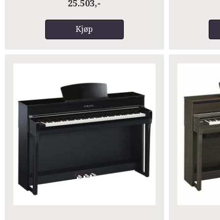
25.503,-
Kjøp