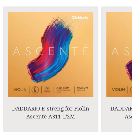
DADDARIO E-streng for Fiolin
DADDARI
Ascentè A311 1/2M
As