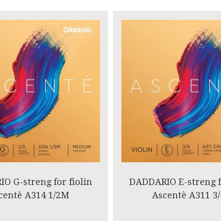
O G-streng for fiolin
DADDARIO E-streng fo
centè A314 1/2M
Ascentè A311 3