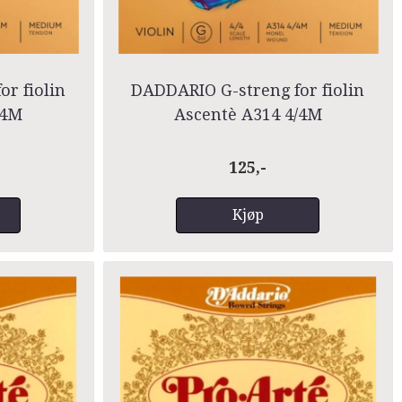
r fiolin
DADDARIO G-streng for fiolin
/4M
Ascentè A314 4/4M
125,-
Kjøp