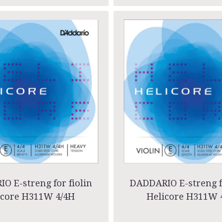
O E-streng for fiolin
DADDARIO E-streng fo
icore H311W 4/4H
Helicore H311W 