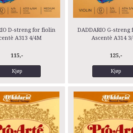
O D-streng for fiolin
DADDARIO G-streng fo
centè A313 4/4M
Ascentè A314 3
115,-
125,-
Kjøp
Kjøp