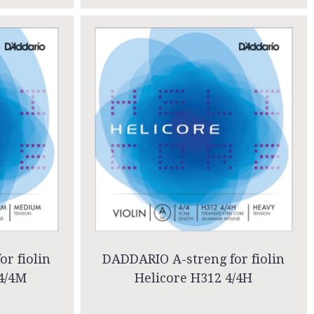
r fiolin
DADDARIO A-streng for fiolin
4/4M
Helicore H312 4/4H