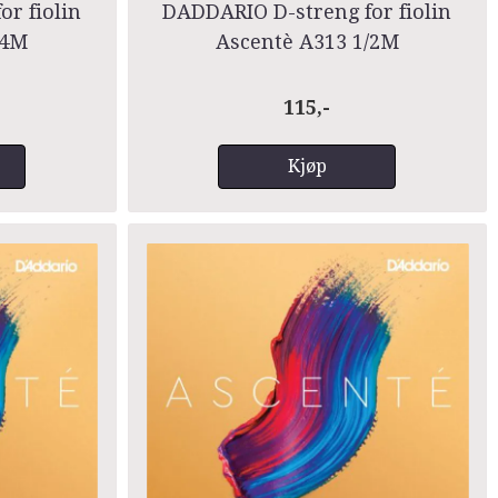
r fiolin
DADDARIO D-streng for fiolin
/4M
Ascentè A313 1/2M
115,-
Kjøp