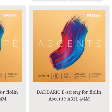
r fiolin
DADDARIO E-streng for fiolin
/4M
Ascentè A311 4/4M