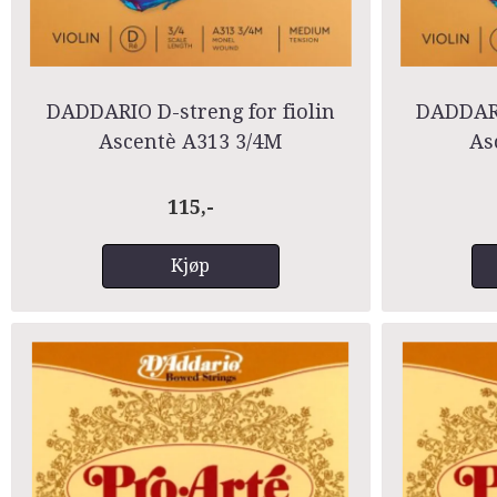
DADDARIO D-streng for fiolin
DADDARI
Ascentè A313 3/4M
As
115,-
Kjøp