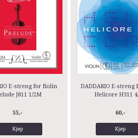
O E-streng for fiolin
DADDARIO E-streng fo
elude J811 1/2M
Helicore H311 4
55,-
60,-
Kjøp
Kjøp