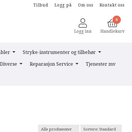
Tilbud
Logg på
Om oss
Kontakt oss
0
Logg inn
Handlekurv
abler
Stryke-instrumenter og tilbehør
Diverse
Reparasjon Service
Tjenester mv