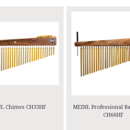
L Chimes CH33HF
MEINL Professional B
CH66HF