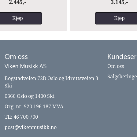
2.445,-
3.145,-
Kjøp
Kjøp
Om oss
Kundeser
Viken Musikk AS
Om oss
Salgsbetinge
Bogstadveien 72B Oslo og Idrettsveien 3
Ski
0366 Oslo og 1400 Ski
Org. nr. 920 196 187 MVA
Tlf:
46 700 700
post@vikenmusikk.no