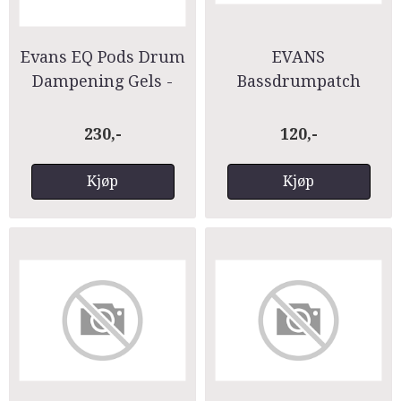
Evans EQ Pods Drum
EVANS
Dampening Gels -
Bassdrumpatch
EQPODS
Black NylonEQPB1
230,-
120,-
Kjøp
Kjøp