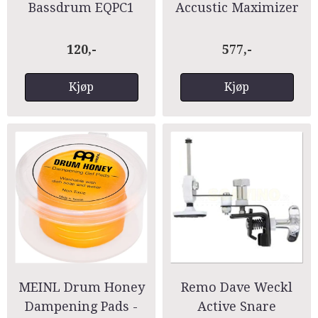
Bassdrum EQPC1
Accustic Maximizer
Clear
120,-
577,-
Kjøp
Kjøp
MEINL Drum Honey
Remo Dave Weckl
Dampening Pads -
Active Snare