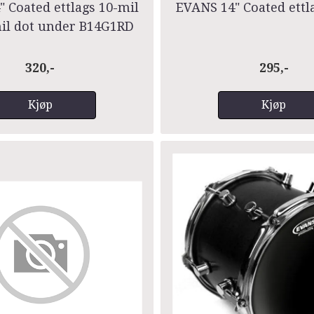
 Coated ettlags 10-mil
EVANS 14" Coated ettl
il dot under B14G1RD
320,-
295,-
Kjøp
Kjøp