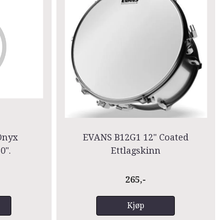
Onyx
EVANS B12G1 12" Coated
0".
Ettlagskinn
265,-
Kjøp