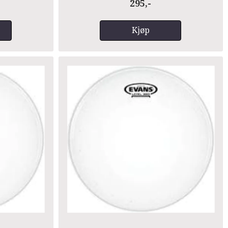
295,-
Kjøp