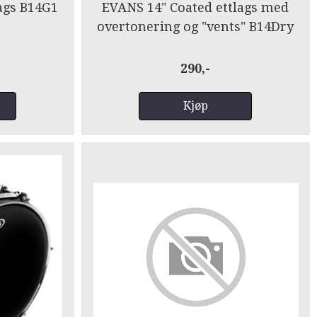
ags B14G1
EVANS 14" Coated ettlags med
overtonering og "vents" B14Dry
290,-
Kjøp