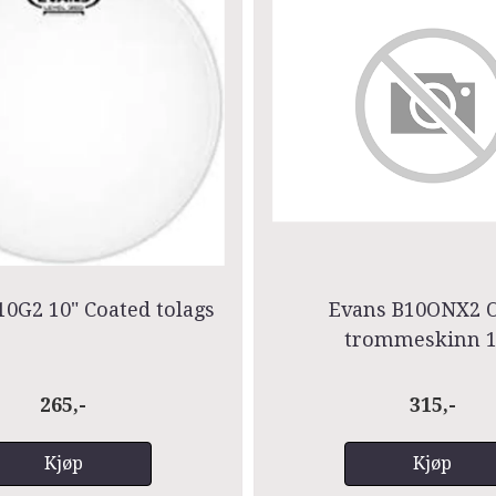
0G2 10" Coated tolags
Evans B10ONX2 
trommeskinn 1
265,-
315,-
Kjøp
Kjøp