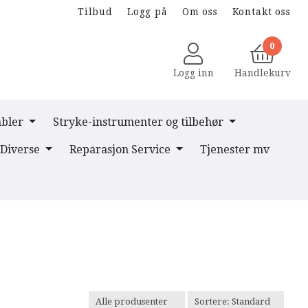
Tilbud
Logg på
Om oss
Kontakt oss
0
Logg inn
Handlekurv
abler
Stryke-instrumenter og tilbehør
Diverse
Reparasjon Service
Tjenester mv