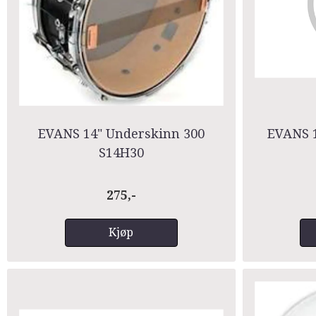
EVANS 14" Underskinn 300
EVANS 1
S14H30
275,-
Kjøp