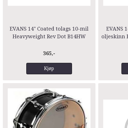
EVANS 14" Coated tolags 10-mil
EVANS 14
Heavyweight Rev Dot B14HW
oljeskinn
365,-
Kjøp