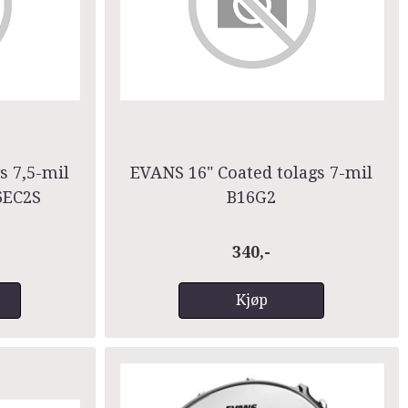
s 7,5-mil
EVANS 16" Coated tolags 7-mil
6EC2S
B16G2
340,-
Kjøp