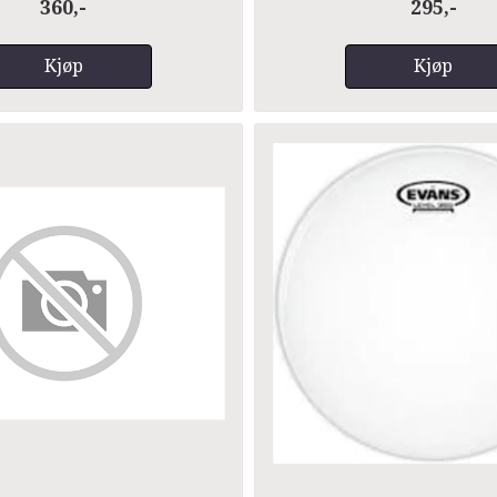
360,-
295,-
Kjøp
Kjøp