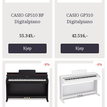
CASIO GP510 BP
CASIO GP310
Digitalpiano
Digitalpiano
Celviano Grand
Celviano Grand
Hybrid
Hybrid
55.343,-
42.516,-
Kjøp
Kjøp
-8%
-4%