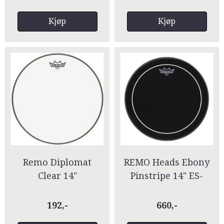
Ambassador ...
Kjøp
Kjøp
Remo Diplomat
REMO Heads Ebony
Clear 14"
Pinstripe 14" ES-
0614-PS
192,-
660,-