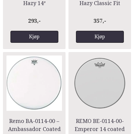
Hazy 14″
Hazy Classic Fit
Snare Side 14"
293,-
357,-
Kjøp
Kjøp
Remo BA-0114-00 –
REMO BE-0114-00-
Ambassador Coated
Emperor 14 coated