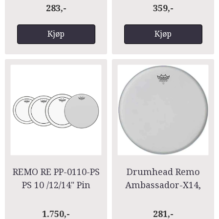
283,-
359,-
Kjøp
Kjøp
REMO RE PP-0110-PS
Drumhead Remo
PS 10 /12/14" Pin
Ambassador-X14,
Stripe clear Propack
AX-0114-14, Coated
4 pieces + 14"
14
1.750,-
281,-