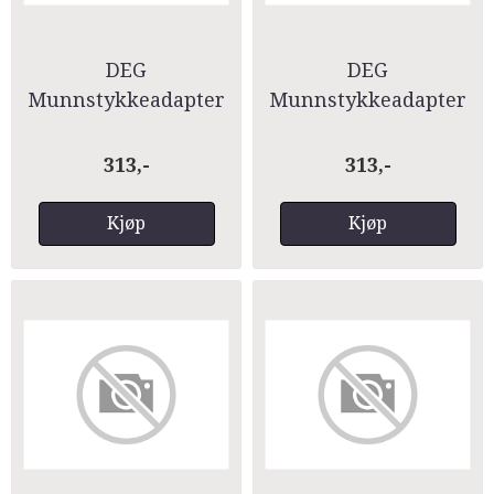
DEG
DEG
Munnstykkeadapter
Munnstykkeadapter
Tenortrombone-
Tenortrombone-
Euphonium
Euphonium
313,-
313,-
Kjøp
Kjøp