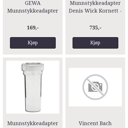
GEWA
Munnstykkeadapter
Munnstykkeadapter
Denis Wick Kornett -
kor/trp
> Trompet 4911
169,-
735,-
Kjøp
Kjøp
Munnstykkeadapter
Vincent Bach