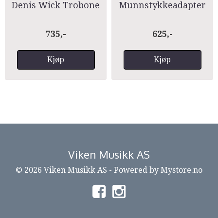
Denis Wick Trobone
Munnstykkeadapter
small ->Large 4909
Horn til melofon
735,-
625,-
Kjøp
Kjøp
Viken Musikk AS
© 2026 Viken Musikk AS - Powered by
Mystore.no