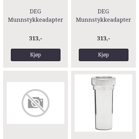
DEG
DEG
Munnstykkeadapter
Munnstykkeadapter
Waldhorn-
Waldhorn-
Mellophone
Mellophone
313,-
313,-
Kjøp
Kjøp