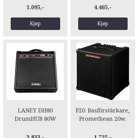
1.095,-
4.465,-
Kjøp
Kjøp
LANEY DH80
P20. Basförstärkare,
DrumHUB 80W
Promethean 20w.
3.833,-
1.725,-