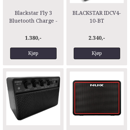
Blackstar Fly 3
BLACKSTAR IDCV4-
Bluetooth Charge -
10-BT
Portable Guitar Amp
Gitarforsrterker
Combo
1.380,-
2.340,-
Kjøp
Kjøp