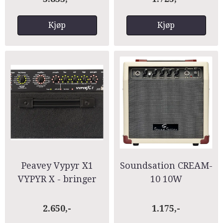
Kjøp
Kjøp
Peavey Vypyr X1
Soundsation CREAM-
VYPYR X - bringer
10 10W
lyd, tone og
Gitarforsterker
funksjoner videre
2.650,-
1.175,-