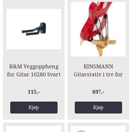
K&M Veggoppheng
KINSMANN
for Gitar 16280 Svart
Gitarstativ i tre for
elgitar KWE51
115,-
697,-
Kjøp
Kjøp