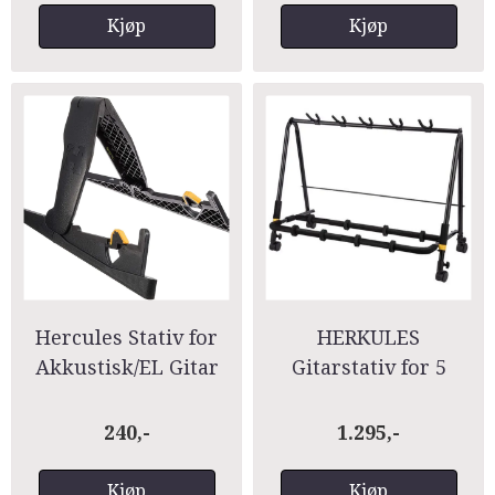
Kjøp
Kjøp
Hercules Stativ for
HERKULES
Akkustisk/EL Gitar
Gitarstativ for 5
GS200B
Akustiske Gitarer GS
525B
240,-
1.295,-
Kjøp
Kjøp