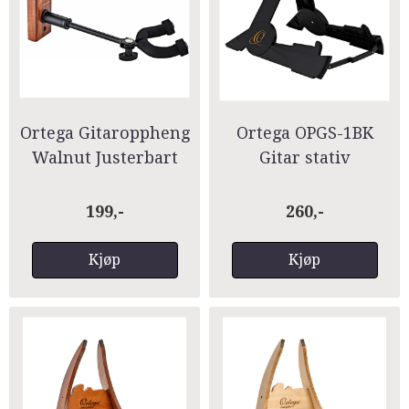
Ortega Gitaroppheng
Ortega OPGS-1BK
Walnut Justerbart
Gitar stativ
OGHAD-1WN
199,-
260,-
Kjøp
Kjøp