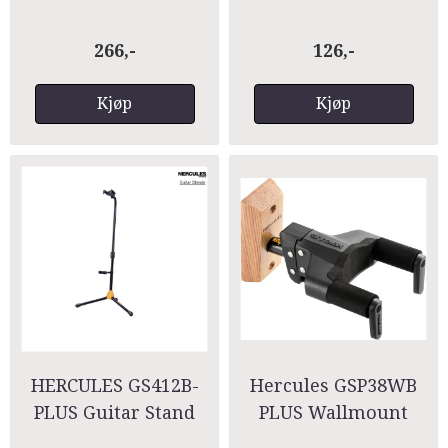
266,-
126,-
Kjøp
Kjøp
HERCULES GS412B-
Hercules GSP38WB
PLUS Guitar Stand
PLUS Wallmount
Hanger