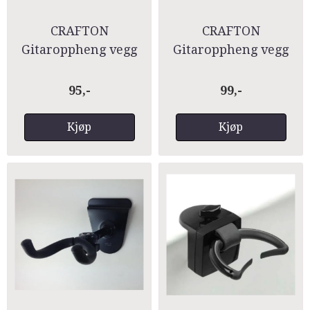
CRAFTON
CRAFTON
Gitaroppheng vegg
Gitaroppheng vegg
Fast GH-016
Justerbar GH-015
95,-
99,-
Kjøp
Kjøp