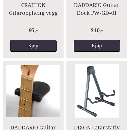
CRAFTON
DADDARIO Guitar
Gitaroppheng vegg
Dock PW-GD-01
Slatwall GH-018
95,-
310,-
Kjøp
Kjøp
DADDARIO Guitar
DIXON Gitarstativ