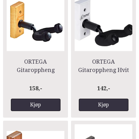
ORTEGA
ORTEGA
Gitaroppheng
Gitaroppheng Hvit
Cherry Wood OGH-
OGH-1WH
1CW
158,-
142,-
Kjøp
Kjøp