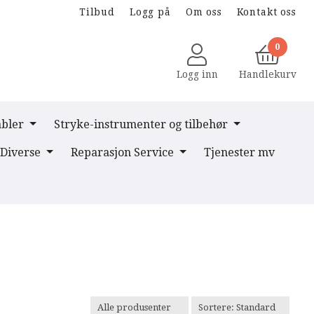
Tilbud
Logg på
Om oss
Kontakt oss
0
Logg inn
Handlekurv
abler
Stryke-instrumenter og tilbehør
Diverse
Reparasjon Service
Tjenester mv