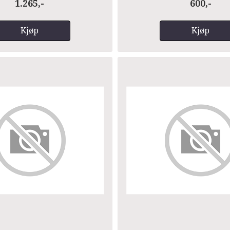
1.265,-
600,-
Kjøp
Kjøp