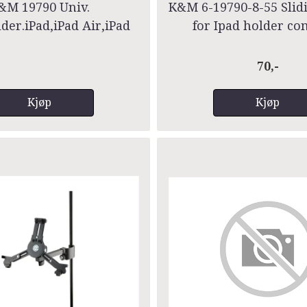
&M 19790 Univ.
K&M 6-19790-8-55 Slid
lder.iPad,iPad Air,iPad
for Ipad holder co
Pro,Surface
70,-
Kjøp
Kjøp