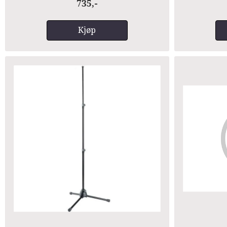
735,-
Kjøp