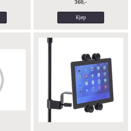
360,-
Kjøp