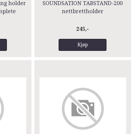
ing holder
SOUNDSATION TABSTAND-200
mplete
nettbrettholder
245,-
Kjøp