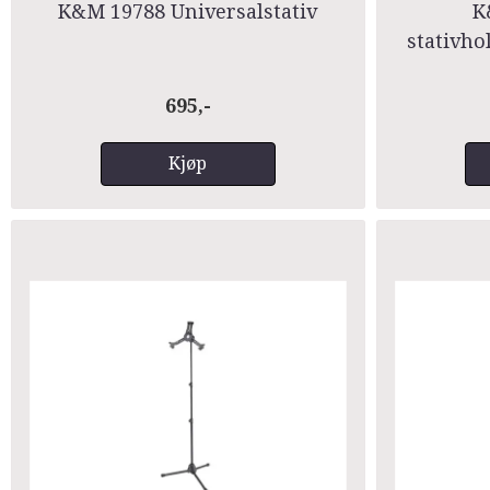
K&M 19788 Universalstativ
K
stativho
695,-
Kjøp