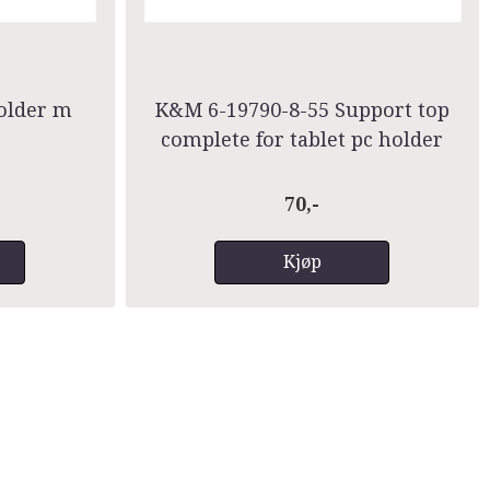
older m
K&M 6-19790-8-55 Support top
complete for tablet pc holder
70,-
Kjøp